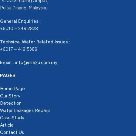
14100 Simpang Ampat,
Pulau Pinang, Malaysia.
General Enquiries :
+6010 – 249 2828
Technical Water Related Issues :
+6017 – 419 5388
Email :
info@cse2u.com.my
PAGES
Home Page
Our Story
Detection
Water Leakages Repairs
Case Study
Article
Contact Us