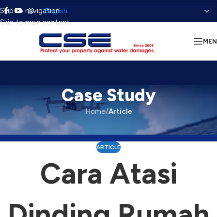
Skip to navigation
Skip to main content
ME
Case Study
Home
/
Article
ARTICLE
Cara Atasi
Dinding Rumah