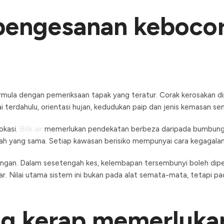
engesanan kebocora
la dengan pemeriksaan tapak yang teratur. Corak kerosakan dipe
ai terdahulu, orientasi hujan, kedudukan paip dan jenis kemasan 
okasi.
Bilik air
memerlukan pendekatan berbeza daripada bumbung kon
dah yang sama. Setiap kawasan berisiko mempunyai cara kegagala
gan. Dalam sesetengah kes, kelembapan tersembunyi boleh dipetak
. Nilai utama sistem ini bukan pada alat semata-mata, tetapi pad
ng kerap memerluka