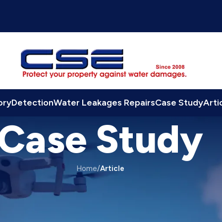
ory
Detection
Water Leakages Repairs
Case Study
Arti
Case Study
Home
/
Article
ARTICLE