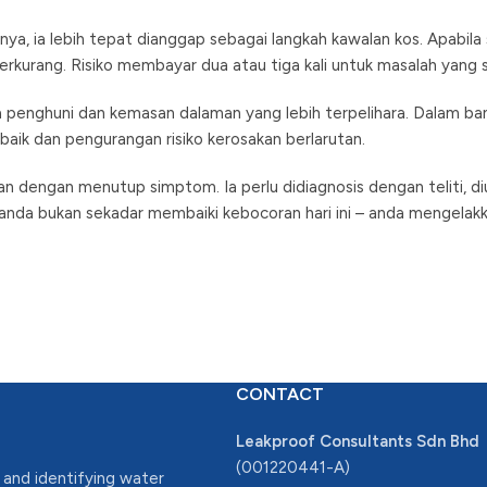
, ia lebih tepat dianggap sebagai langkah kawalan kos. Apabila 
erkurang. Risiko membayar dua atau tiga kali untuk masalah yang 
penghuni dan kemasan dalaman yang lebih terpelihara. Dalam ban
aik dan pengurangan risiko kerosakan berlarutan.
an dengan menutup simptom. Ia perlu didiagnosis dengan teliti, d
, anda bukan sekadar membaiki kebocoran hari ini – anda mengel
CONTACT
Leakproof Consultants Sdn Bhd
(001220441-A)
 and identifying water