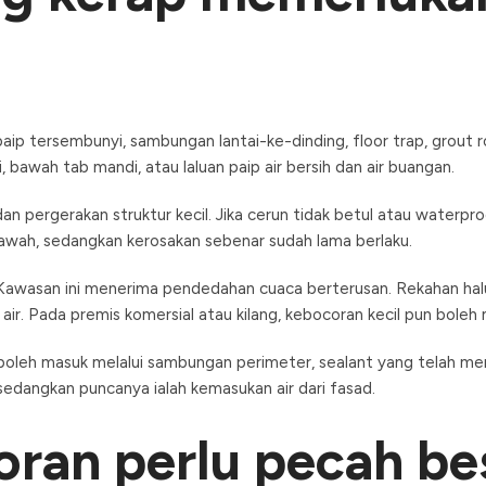
i paip tersembunyi, sambungan lantai-ke-dinding, floor trap, grout 
 bawah tab mandi, atau laluan paip air bersih dan air buangan.
 pergerakan struktur kecil. Jika cerun tidak betul atau waterpro
awah, sedangkan kerosakan sebenar sudah lama berlaku.
Kawasan ini menerima pendedahan cuaca berterusan. Rekahan halu
k air. Pada premis komersial atau kilang, kebocoran kecil pun bol
an boleh masuk melalui sambungan perimeter, sealant yang telah men
 sedangkan puncanya ialah kemasukan air dari fasad.
ran perlu pecah be