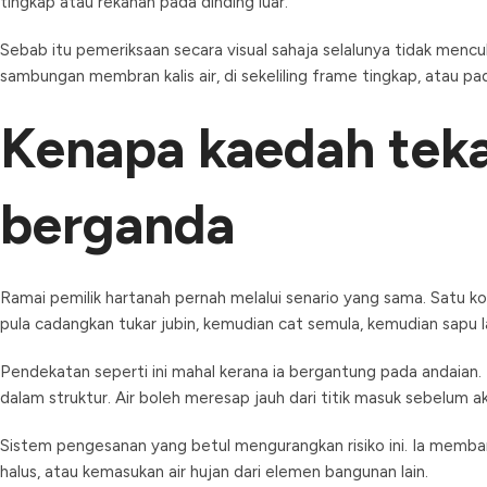
tingkap atau rekahan pada dinding luar.
Sebab itu pemeriksaan secara visual sahaja selalunya tidak menc
sambungan membran kalis air, di sekeliling frame tingkap, atau pad
Kenapa kaedah teka
berganda
Ramai pemilik hartanah pernah melalui senario yang sama. Satu k
pula cadangkan tukar jubin, kemudian cat semula, kemudian sapu lap
Pendekatan seperti ini mahal kerana ia bergantung pada andaian. 
dalam struktur. Air boleh meresap jauh dari titik masuk sebelum 
Sistem pengesanan yang betul mengurangkan risiko ini. Ia memb
halus, atau kemasukan air hujan dari elemen bangunan lain.